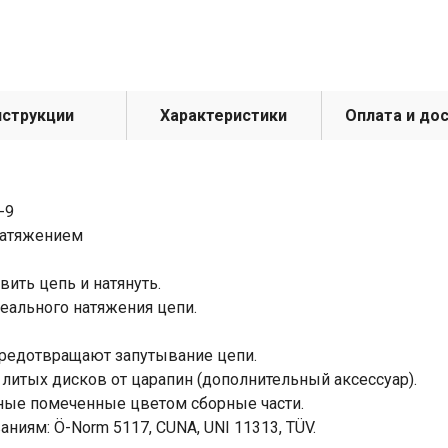
нструкции
Характеристики
Оплата и до
-9
натяжением
вить цепь и натянуть.
еального натяжения цепи.
редотвращают запутывание цепи.
итых дисков от царапин (дополнительный аксессуар).
ные помеченные цветом сборные части.
ниям: Ö-Norm 5117, CUNA, UNI 11313, TÜV.