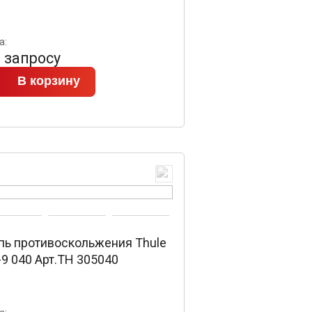
а:
 запросу
В корзину
пь противоскольжения Thule
9 040 Арт.TH 305040