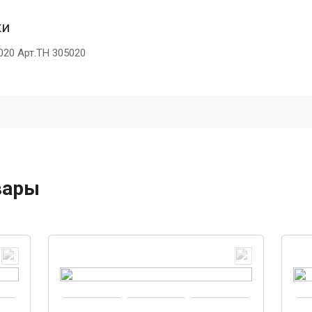
ки
020 Арт.TH 305020
вары