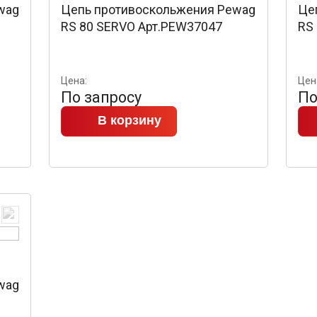
wag
Цепь противоскольжения Pewag
Це
RS 80 SERVO Арт.PEW37047
RS
Цена:
Цен
По запросу
По
В корзину
wag