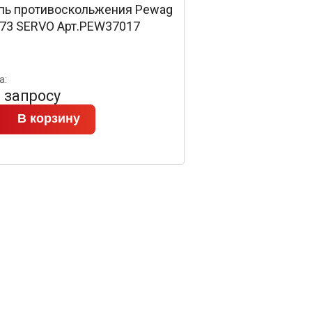
пь противоскольжения Pewag
 73 SERVO Арт.PEW37017
а:
 запросу
В корзину