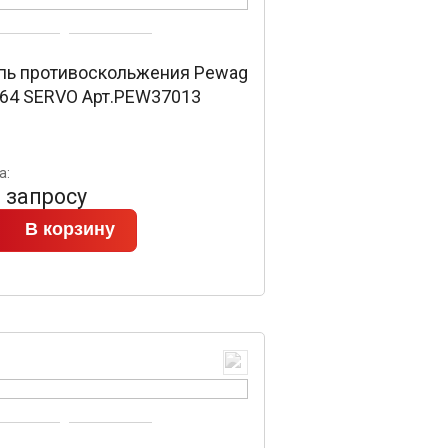
пь противоскольжения Pewag
 64 SERVO Арт.PEW37013
а:
 запросу
В корзину