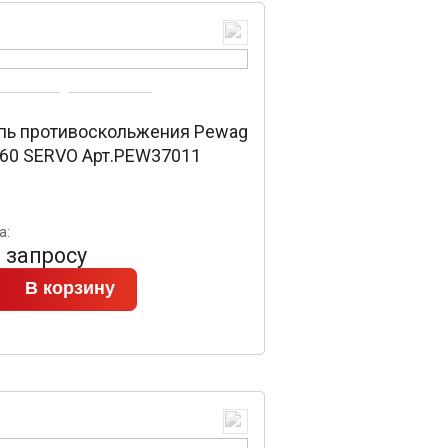
пь противоскольжения Pewag
 60 SERVO Арт.PEW37011
а:
 запросу
В корзину