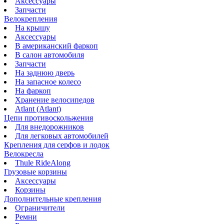
Аксессуары
Запчасти
Велокрепления
На крышу
Аксессуары
В американский фаркоп
В салон автомобиля
Запчасти
На заднюю дверь
На запасное колесо
На фаркоп
Хранение велосипедов
Atlant (Atlant)
Цепи противоскольжения
Для внедорожников
Для легковых автомобилей
Крепления для серфов и лодок
Велокресла
Thule RideAlong
Грузовые корзины
Аксессуары
Корзины
Дополнительные крепления
Ограничители
Ремни