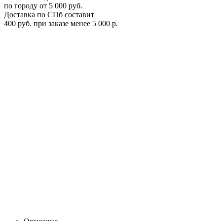
по городу от 5 000 руб.
Доставка по СПб составит
400 руб. при заказе менее 5 000 р.
Автомобильный бокс Thule Excellence XT титан Арт.6119-7
6119-7
Цена:
0
Р
В корзину
Заказать в 1 клик